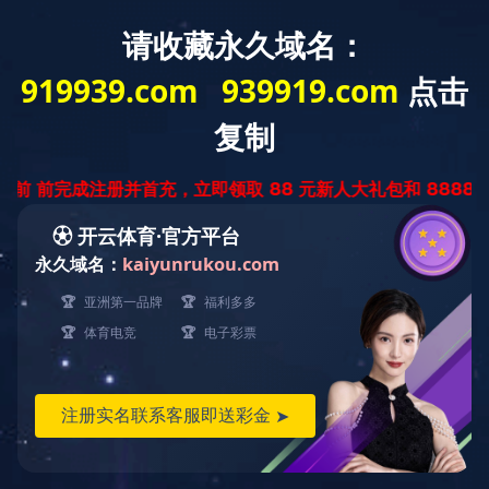
绿缘环保工程
网站首页
生活登录入口
医院登录入口
工业登录入口
设备中心
企业优势
工程案例
新闻资讯
公司简介
登录入口
养殖场登录入口
牛场登录入口