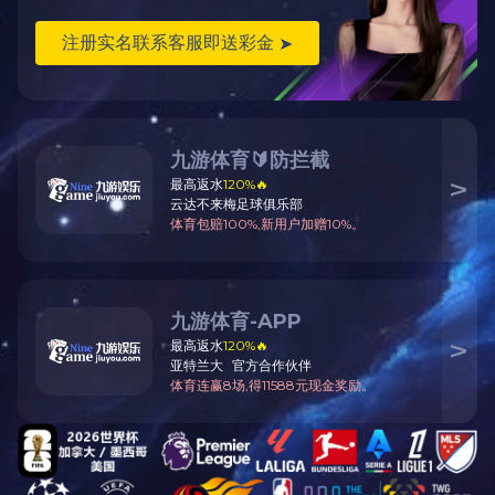
产品中心
直通车
PRODUCT
THROUGH
生活登录入口
河南登录入口
医院登录入口
河南一体化登录入口
工业登录入口
河南大气净化设备
养殖登录入口
河南中水回用
联系人：赵总
手机：13