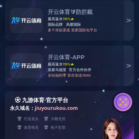
DETAILS
DETAILS
猪场登录入口
DETAILS