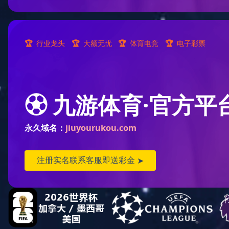
生活登录入口
智慧平台
农村登录入口
一体化登录入口
MBR一体化登录入口
医院登录入口
大型医院系列
卫生院系列
工业登录入口