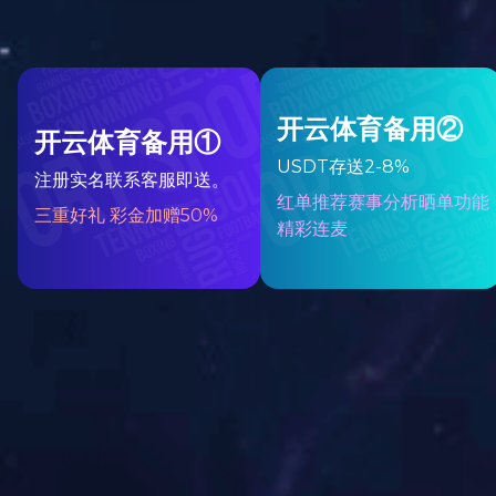
详情内
化工登录入口
食品登录入口
印染登录入口
煤矿登录入口
电化学设备
C
厌氧塔、IC反应器
养殖登录入口
猪场登录入口
牛场登录入口