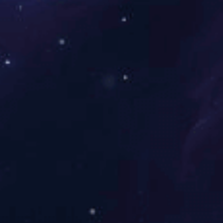
热门推荐
卫生院登录入口